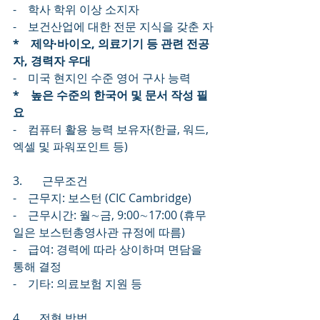
-    학사 학위 이상 소지자
-    보건산업에 대한 전문 지식을 갖춘 자
*    제약·바이오, 의료기기 등 관련 전공
자, 경력자 우대
-    미국 현지인 수준 영어 구사 능력
*    높은 수준의 한국어 및 문서 작성 필
요
-    컴퓨터 활용 능력 보유자(한글, 워드, 
엑셀 및 파워포인트 등)
3.       근무조건
-    근무지: 보스턴 (CIC Cambridge)
-    근무시간: 월∼금, 9:00∼17:00 (휴무
일은 보스턴총영사관 규정에 따름)
-    급여: 경력에 따라 상이하며 면담을 
통해 결정
-    기타: 의료보험 지원 등
4.      전형 방법